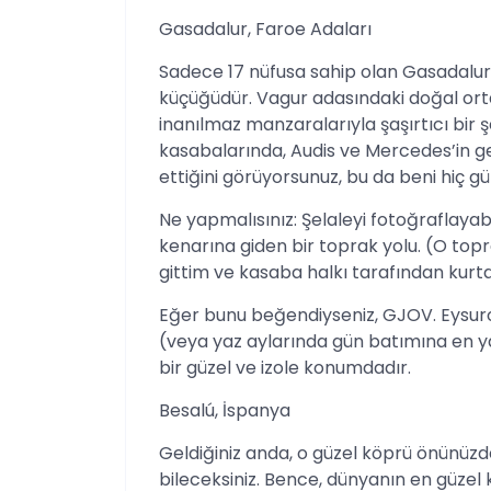
Gasadalur, Faroe Adaları
Sadece 17 nüfusa sahip olan Gasadalur, 
küçüğüdür. Vagur adasındaki doğal orta
inanılmaz manzaralarıyla şaşırtıcı bir 
kasabalarında, Audis ve Mercedes’in gel
ettiğini görüyorsunuz, bu da beni hiç 
Ne yapmalısınız: Şelaleyi fotoğraflaya
kenarına giden bir toprak yolu. (O top
gittim ve kasaba halkı tarafından kurt
Eğer bunu beğendiyseniz, GJOV. Eysur
(veya yaz aylarında gün batımına en y
bir güzel ve izole konumdadır.
Besalú, İspanya
Geldiğiniz anda, o güzel köprü önünüz
bileceksiniz. Bence, dünyanın en güzel 