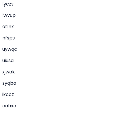
lyczs
lwvup
otlhk
nfsps
uywqc
uiusa
xjwak
zyqba
ikccz
oahxo