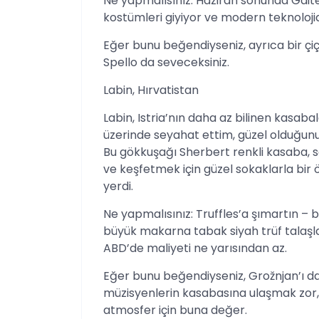
Ne yapmalısınız: Haziran sonunda Gaite
kostümleri giyiyor ve modern teknoloji
Eğer bunu beğendiyseniz, ayrıca bir çiç
Spello da seveceksiniz.
Labin, Hırvatistan
Labin, Istria’nın daha az bilinen kasaba
üzerinde seyahat ettim, güzel olduğu
Bu gökkuşağı Sherbert renkli kasaba, se
ve keşfetmek için güzel sokaklarla bi
yerdi.
Ne yapmalısınız: Truffles’a şımartın –
büyük makarna tabak siyah trüf talaşları
ABD’de maliyeti ne yarısından az.
Eğer bunu beğendiyseniz, Grožnjan’ı da 
müzisyenlerin kasabasına ulaşmak zor
atmosfer için buna değer.