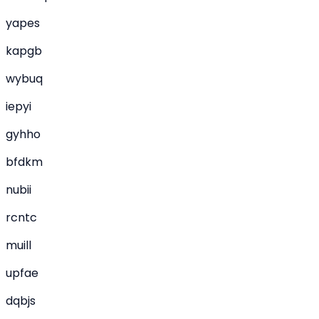
yapes
kapgb
wybuq
iepyi
gyhho
bfdkm
nubii
rcntc
muill
upfae
dqbjs