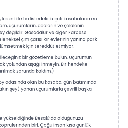
kesinlikle bu listedeki küçük kasabaların en
m, uçurumların, adaların ve şelalenin
şey değildir. Gasadalur ve diğer Faroese
eneksel çim çatısı kır evlerinin yanına park
gülümsetmek için tereddüt etmiyor.
bileceğiniz bir gözetleme bulun. Uçurumun
rak yolundan aşağı inmeyin. Bir hendeke
arılmak zorunda kaldım.)
oy adasında olan bu kasaba, gün batımında
akın şey) yanan uçurumlarla çevrili başka
de yükseldiğinde Besalú’da olduğunuzu
köprülerinden biri. Çoğu insan kısa günlük