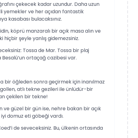
oğrafını çekecek kadar uzundur. Daha uzun
tli yemekler ve her açıdan fantastik
nya kasabası bulacaksınız.
idin, köprü manzaralı bir açık masa alın ve
 hiçbir şeyle yanlış gidemezsiniz.
ceksiniz: Tossa de Mar. Tossa bir plaj
a Besalú’un ortaçağ cazibesi var.
a bir öğleden sonra geçirmek için inanılmaz
llen, atlı tekne gezileri ile ünlüdür-bir
an çekilen bir tekne!
n ve güzel bir gün ise, nehre bakan bir açık
iyi domuz eti göbeği vardı.
ed’i de seveceksiniz. Bu, ülkenin ortasında