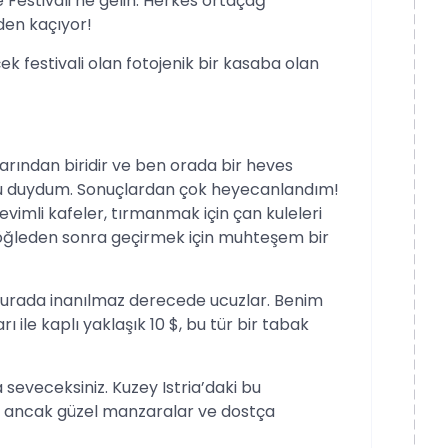
 Festivali’ne gelin. Herkes ortaçağ
den kaçıyor!
ek festivali olan fotojenik bir kasaba olan
larından biridir ve ben orada bir heves
nu duydum. Sonuçlardan çok heyecanlandım!
vimli kafeler, tırmanmak için çan kuleleri
r öğleden sonra geçirmek için muhteşem bir
 burada inanılmaz derecede ucuzlar. Benim
 ile kaplı yaklaşık 10 $, bu tür bir tabak
seveceksiniz. Kuzey Istria’daki bu
, ancak güzel manzaralar ve dostça