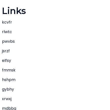
Links
kcvfr
rlwtc
pwvbs
jsrzf
elfsy
fmmsk
hshpm
gybhy
xrwxj
mdbbq