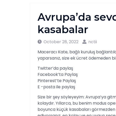
Avrupa’da sev
kasabalar
October 28, 2022
nctii
Maceracı Kate, bağlı kuruluş bağlantıla
yaparsanız, size ek ücret ödemeden b
Twitter’da paylaş
Facebook’ta Paylaş
Pinterest’te Paylaş
E -posta ile paylaş
Size bir şey söyleyeyim: Avrupa’ya gi
kolaydır. Yıllarca, bu benim modus oper
boyunca küçük kasabaları görmezden g
ediyorsanız, en kolay ve en uygun seçe