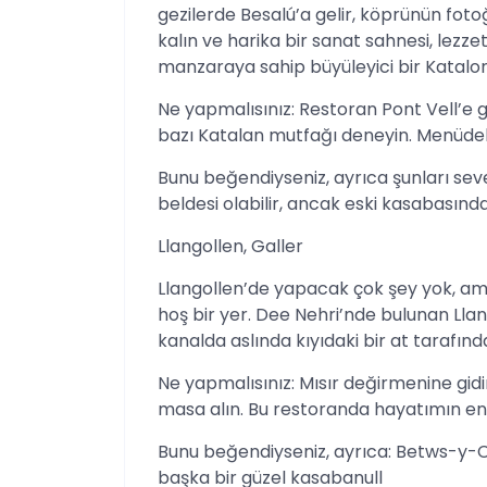
gezilerde Besalú’a gelir, köprünün fot
kalın ve harika bir sanat sahnesi, lezze
manzaraya sahip büyüleyici bir Katalo
Ne yapmalısınız: Restoran Pont Vell’e g
bazı Katalan mutfağı deneyin. Menüdeki
Bunu beğendiyseniz, ayrıca şunları seve
beldesi olabilir, ancak eski kasabasınd
Llangollen, Galler
Llangollen’de yapacak çok şey yok, am
hoş bir yer. Dee Nehri’nde bulunan Llango
kanalda aslında kıyıdaki bir at tarafınd
Ne yapmalısınız: Mısır değirmenine gidi
masa alın. Bu restoranda hayatımın en 
Bunu beğendiyseniz, ayrıca: Betws-y-Co
başka bir güzel kasabanull