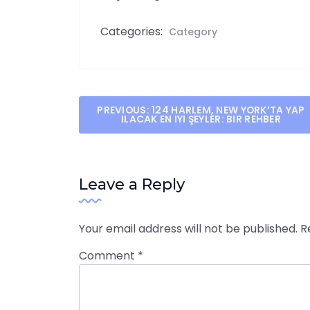
Categories:
Category
Post
PREVIOUS:
124 HARLEM, NEW YORK’TA YAP
ILACAK EN IYI ŞEYLER: BIR REHBER
navigation
Leave a Reply
Your email address will not be published.
R
Comment
*