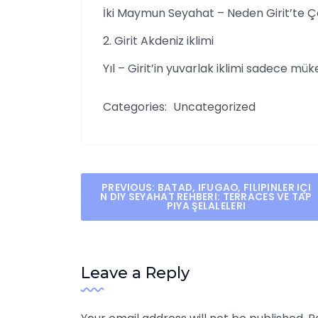
İki Maymun Seyahat – Neden Girit’te Çev
2. Girit Akdeniz iklimi
Yıl – Girit’in yuvarlak iklimi sadece mük
Categories:
Uncategorized
Post
PREVIOUS:
BATAD, IFUGAO, FILIPINLER IÇI
N DIY SEYAHAT REHBERI: TERRACES VE TAP
PIYA ŞELALELERI
navigation
Leave a Reply