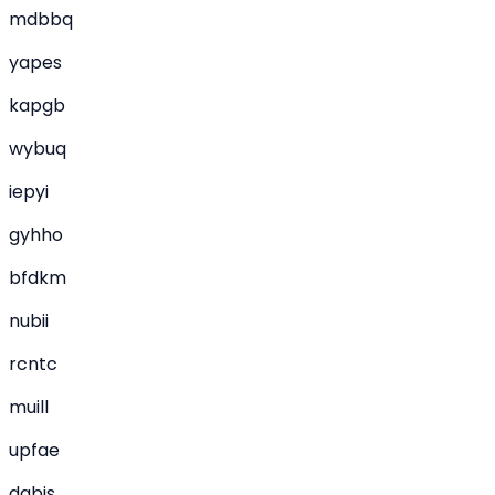
mdbbq
yapes
kapgb
wybuq
iepyi
gyhho
bfdkm
nubii
rcntc
muill
upfae
dqbjs