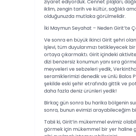
ziyaret ediyorduk. Cennet plajları, da
iklim, zengin tarih ve kültür, sağlıklı am
olduğunuzda mutlaka görülmelidir.
İki Maymun Seyahat – Neden Girit’te Çev
Ve sonra en büyük ikinci Girit şehri olan
işlevi, tüm duyularımızı tetikleyecek bi
ortaya çıkarmaktı. Girit içindeki aktivite
dizi benzersiz konumun yanı sıra görme
meyveleri ve sebzeleri yedik, Verkinthos
seramiklerimizi denedik ve ünlü Balos Pl
şekilde eski şehir etrafında gittik ve 
daha fazla deniz ürünleri yedik!
Birkaç gün sonra bu harika bölgenin sun
sonra, bunun evimizi arayabileceğim b
Tabii ki, Girit’in mükemmel evimiz olabi
görmek için mükemmel bir yer haline ge