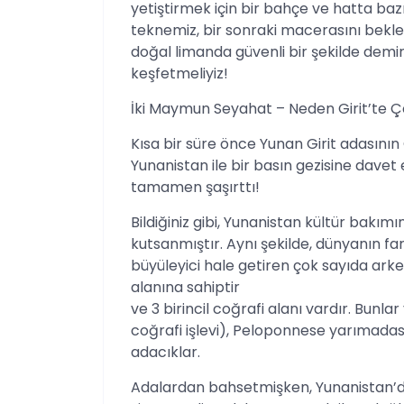
yetiştirmek için bir bahçe ve hatta ba
teknemiz, bir sonraki macerasını bekley
doğal limanda güvenli bir şekilde demi
keşfetmeliyiz!
İki Maymun Seyahat – Neden Girit’te Çev
Kısa bir süre önce Yunan Girit adasının
Yunanistan ile bir basın gezisine davet
tamamen şaşırttı!
Bildiğiniz gibi, Yunanistan kültür bak
kutsanmıştır. Aynı şekilde, dünyanın far
büyüleyici hale getiren çok sayıda arkeo
alanına sahiptir
ve 3 birincil coğrafi alanı vardır. Bun
coğrafi işlevi), Peloponnese yarımadas
adacıklar.
Adalardan bahsetmişken, Yunanistan’dak