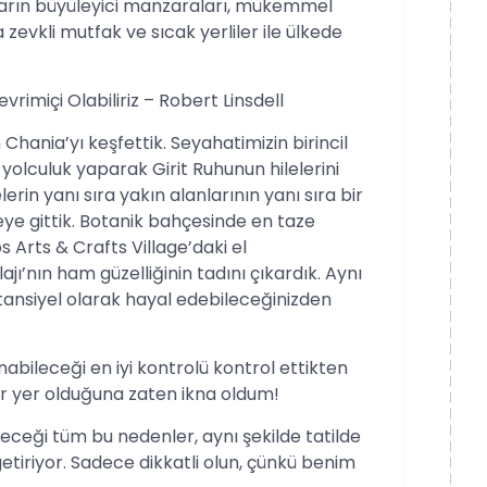
ğların büyüleyici manzaraları, mükemmel
a zevkli mutfak ve sıcak yerliler ile ülkede
rimiçi Olabiliriz – Robert Linsdell
 Chania’yı keşfettik. Seyahatimizin birincil
r yolculuk yaparak Girit Ruhunun hilelerini
lerin yanı sıra yakın alanlarının yanı sıra bir
ye gittik. Botanik bahçesinde en taze
 Arts & Crafts Village’daki el
ajı’nın ham güzelliğinin tadını çıkardık. Aynı
potansiyel olarak hayal edebileceğinizden
abileceği en iyi kontrolü kontrol ettikten
ir yer olduğuna zaten ikna oldum!
leceği tüm bu nedenler, aynı şekilde tatilde
tiriyor. Sadece dikkatli olun, çünkü benim