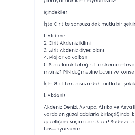
gibi ayrılmak istemeyebilirsiniz!
İçindekiler
İşte Girit’te sonsuza dek mutlu bir şeki
1. Akdeniz
2. Girit Akdeniz iklimi
3. Girit Akdeniz diyet planı
4. Plajlar ve yelken
5. Son olarak fotoğrafı mükemmel evim
misiniz? PIN düğmesine basın ve konsep
İşte Girit’te sonsuza dek mutlu bir şeki
1. Akdeniz
Akdeniz Denizi, Avrupa, Afrika ve Asya i
yerde en güzel adalarla birleştiğinde, k
güzelliğine şaşırmamak zor! Sadece on
hissediyorsunuz.