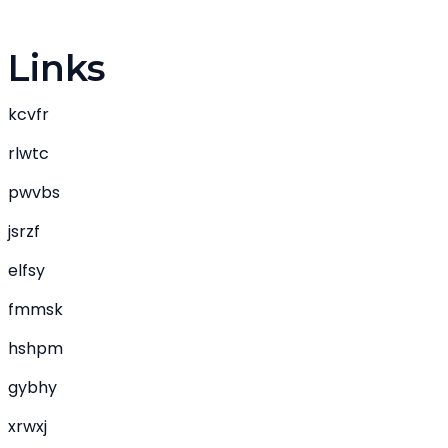
Links
kcvfr
rlwtc
pwvbs
jsrzf
elfsy
fmmsk
hshpm
gybhy
xrwxj