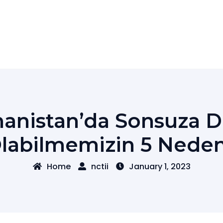
unanistan’da Sonsuza 
labilmemizin 5 Neden
Home
nctii
January 1, 2023