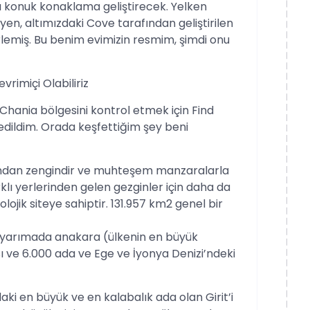
zı konuk konaklama geliştirecek. Yelken
en, altımızdaki Cove tarafından geliştirilen
rlemiş. Bu benim evimizin resmim, şimdi onu
rimiçi Olabiliriz
 Chania bölgesini kontrol etmek için Find
 edildim. Orada keşfettiğim şey beni
ımından zengindir ve muhteşem manzaralarla
klı yerlerinden gelen gezginler için daha da
lojik siteye sahiptir. 131.957 km2 genel bir
lar yarımada anakara (ülkenin en büyük
ı ve 6.000 ada ve Ege ve İyonya Denizi’ndeki
i en büyük ve en kalabalık ada olan Girit’i