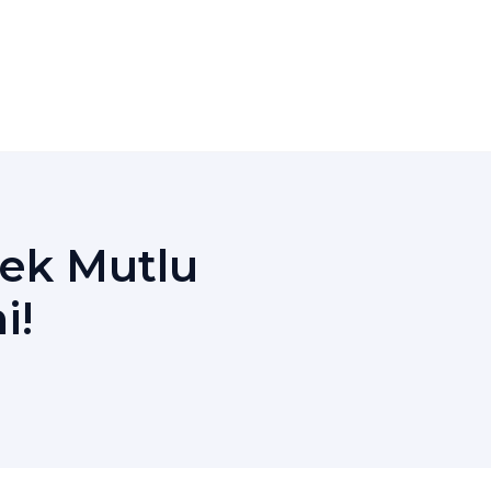
Dek Mutlu
i!