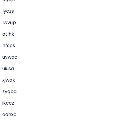
lyczs
lwvup
otlhk
nfsps
uywqc
uiusa
xjwak
zyqba
ikccz
oahxo