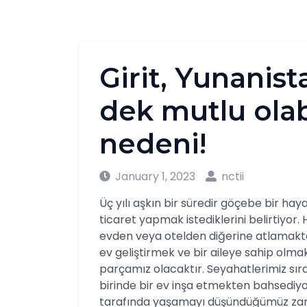
Girit, Yunanis
dek mutlu ola
nedeni!
January 1, 2023
nctii
Üç yılı aşkın bir süredir göçebe bir hay
ticaret yapmak istediklerini belirtiyor.
evden veya otelden diğerine atlamakt
ev geliştirmek ve bir aileye sahip olm
parçamız olacaktır. Seyahatlerimiz sıra
birinde bir ev inşa etmekten bahsediy
tarafında yaşamayı düşündüğümüz zama