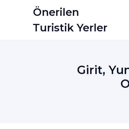
Skip
Önerilen
to
content
Turistik Yerler
Girit, Y
O