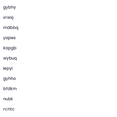
gybhy
xrwxj
mdbbq
yapes
kapgb
wybuq
iepyi
gyhho
bfdkm
nubii
rcntc