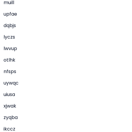
muill
upfae
dqbjs
lyczs
lwvup
otlhk
nfsps
uywqc
uiusa
xjwak
zyqba
ikccz