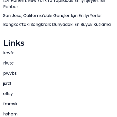
124 Harlem, New York’ta Yapılacak En Iyi Şeyler: Bir
Rehber
San Jose, California’daki Gençler Için En Iyi Yerler
Bangkok’taki Songkran: Dünyadaki En Büyük Kutlama
Links
kcvfr
rlwtc
pwvbs
jsrzf
elfsy
fmmsk
hshpm