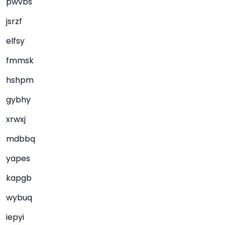
pwvbs
jsrzf
elfsy
fmmsk
hshpm
gybhy
xrwxj
mdbbq
yapes
kapgb
wybuq
iepyi