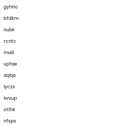
gyhho
bfdkm
nubii
rcntc
muill
upfae
dqbjs
lyczs
lwvup
otlhk
nfsps