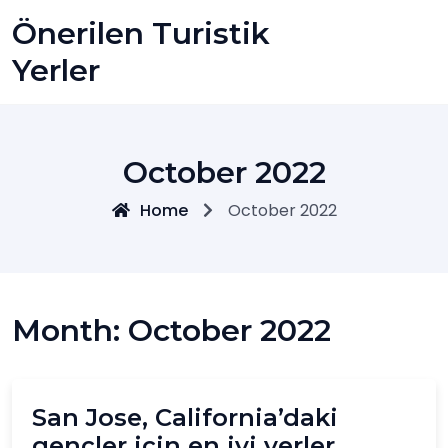
Skip
Önerilen Turistik
to
content
Yerler
October 2022
Home
October 2022
Month:
October 2022
San Jose, California’daki
gençler için en iyi yerler