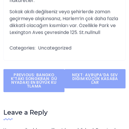
hakaretler.
Sokak akıllı değilseniz veya şehirlerde zaman
geçirmeye alışkınsanız, Harlem’in çok daha fazla
dikkatli olacağım kısımları var. Özellikle Park ve
Lexington Aves çevresinde 125. St.nullnull
Categories:
Uncategorized
Post
PREVIOUS:
BANGKO
NEXT:
AVRUPA’DA SEV
K’TAKI SONGKRAN: DÜ
DIĞIM KÜÇÜK KASABA
navigation
NYADAKI EN BÜYÜK KU
LAR
TLAMA
Leave a Reply