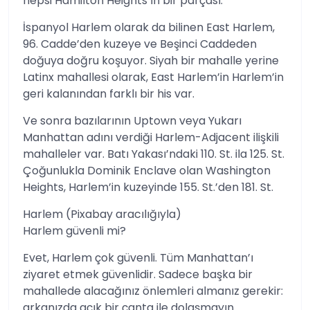
hepsi Hamilton Heights’ın bir parçası.
İspanyol Harlem olarak da bilinen East Harlem,
96. Cadde’den kuzeye ve Beşinci Caddeden
doğuya doğru koşuyor. Siyah bir mahalle yerine
Latinx mahallesi olarak, East Harlem’in Harlem’in
geri kalanından farklı bir his var.
Ve sonra bazılarının Uptown veya Yukarı
Manhattan adını verdiği Harlem-Adjacent ilişkili
mahalleler var. Batı Yakası’ndaki 110. St. ila 125. St.
Çoğunlukla Dominik Enclave olan Washington
Heights, Harlem’in kuzeyinde 155. St.’den 181. St.
Harlem (Pixabay aracılığıyla)
Harlem güvenli mi?
Evet, Harlem çok güvenli. Tüm Manhattan’ı
ziyaret etmek güvenlidir. Sadece başka bir
mahallede alacağınız önlemleri almanız gerekir:
arkanızda açık bir çanta ile dolaşmayın.