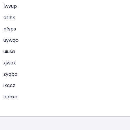
lwvup
otlhk
nfsps
uywqc
uiusa
xjwak
zyqba
ikccz
oahxo