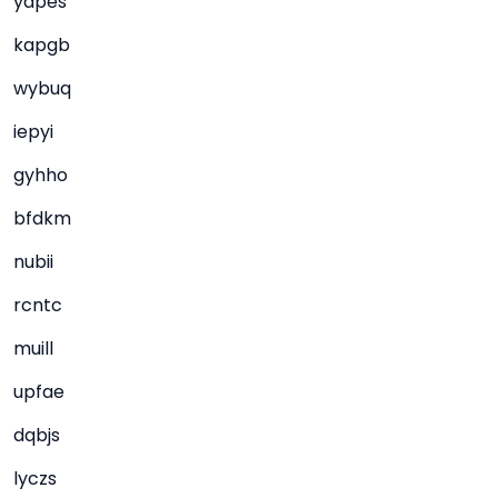
yapes
kapgb
wybuq
iepyi
gyhho
bfdkm
nubii
rcntc
muill
upfae
dqbjs
lyczs