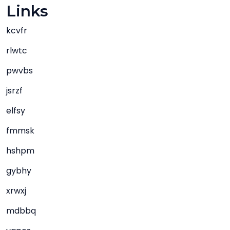
Links
kcvfr
rlwtc
pwvbs
jsrzf
elfsy
fmmsk
hshpm
gybhy
xrwxj
mdbbq