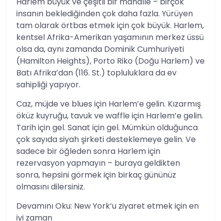
Harlem büyük ve çeşitli bir mahalle – birçok
insanın beklediğinden çok daha fazla. Yürüyen
tam olarak örtbas etmek için çok büyük. Harlem,
kentsel Afrika-Amerikan yaşamının merkez üssü
olsa da, aynı zamanda Dominik Cumhuriyeti
(Hamilton Heights), Porto Riko (Doğu Harlem) ve
Batı Afrika’dan (116. St.) topluluklara da ev
sahipliği yapıyor.
Caz, müjde ve blues için Harlem’e gelin. Kızarmış
öküz kuyruğu, tavuk ve waffle için Harlem’e gelin.
Tarih için gel. Sanat için gel. Mümkün olduğunca
çok sayıda siyah şirketi desteklemeye gelin. Ve
sadece bir öğleden sonra Harlem için
rezervasyon yapmayın – buraya geldikten
sonra, hepsini görmek için birkaç gününüz
olmasını dilersiniz.
Devamını Oku: New York’u ziyaret etmek için en
iyi zaman