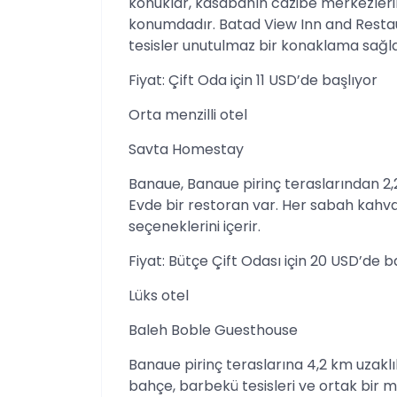
konuklar, kasabanın cazibe merkezlerine
konumdadır. Batad View Inn and Restau
tesisler unutulmaz bir konaklama sağla
Fiyat: Çift Oda için 11 USD’de başlıyor
Orta menzilli otel
Savta Homestay
Banaue, Banaue pirinç teraslarından 2,
Evde bir restoran var. Her sabah kahv
seçeneklerini içerir.
Fiyat: Bütçe Çift Odası için 20 USD’de b
Lüks otel
Baleh Boble Guesthouse
Banaue pirinç teraslarına 4,2 km uzakl
bahçe, barbekü tesisleri ve ortak bir 