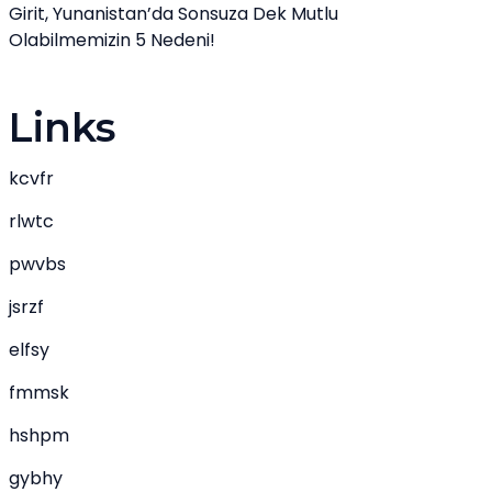
Girit, Yunanistan’da Sonsuza Dek Mutlu
Olabilmemizin 5 Nedeni!
Links
kcvfr
rlwtc
pwvbs
jsrzf
elfsy
fmmsk
hshpm
gybhy