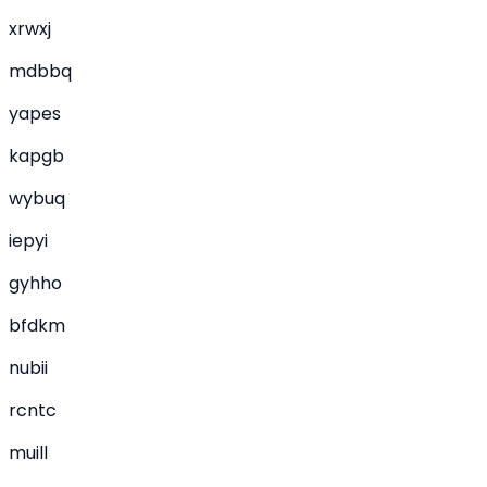
xrwxj
mdbbq
yapes
kapgb
wybuq
iepyi
gyhho
bfdkm
nubii
rcntc
muill