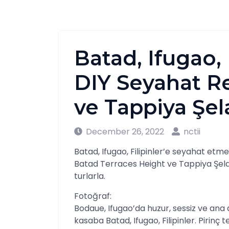
Batad, Ifugao, F
DIY Seyahat Re
ve Tappiya Şela
December 26, 2022
nctii
Batad, Ifugao, Filipinler’e seyahat etmek 
Batad Terraces Height ve Tappiya Şelal
turlarla.
Fotoğraf:
Bodaue, Ifugao’da huzur, sessiz ve ana 
kasaba Batad, Ifugao, Filipinler. Pirinç