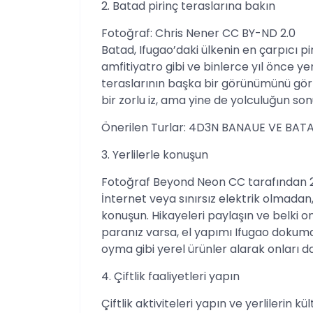
2. Batad pirinç teraslarına bakın
Fotoğraf: Chris Nener CC BY-ND 2.0
Batad, Ifugao’daki ülkenin en çarpıcı pi
amfitiyatro gibi ve binlerce yıl önce ye
teraslarının başka bir görünümünü görme
bir zorlu iz, ama yine de yolculuğun so
Önerilen Turlar: 4D3N BANAUE VE BATA
3. Yerlilerle konuşun
Fotoğraf Beyond Neon CC tarafından 
İnternet veya sınırsız elektrik olmadan,
konuşun. Hikayeleri paylaşın ve belki on
paranız varsa, el yapımı Ifugao dokuma
oyma gibi yerel ürünler alarak onları da
4. Çiftlik faaliyetleri yapın
Çiftlik aktiviteleri yapın ve yerlilerin 