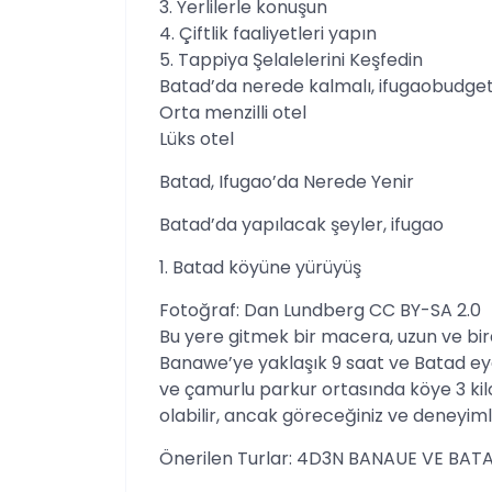
3. Yerlilerle konuşun
4. Çiftlik faaliyetleri yapın
5. Tappiya Şelalelerini Keşfedin
Batad’da nerede kalmalı, ifugaobudget
Orta menzilli otel
Lüks otel
Batad, Ifugao’da Nerede Yenir
Batad’da yapılacak şeyler, ifugao
1. Batad köyüne yürüyüş
Fotoğraf: Dan Lundberg CC BY-SA 2.0
Bu yere gitmek bir macera, uzun ve bir
Banawe’ye yaklaşık 9 saat ve Batad eye
ve çamurlu parkur ortasında köye 3 kilo
olabilir, ancak göreceğiniz ve deneyim
Önerilen Turlar: 4D3N BANAUE VE BATA