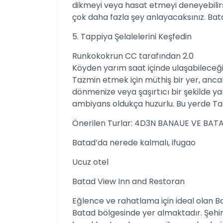
dikmeyi veya hasat etmeyi deneyebilirs
çok daha fazla şey anlayacaksınız. Batad
5. Tappiya Şelalelerini Keşfedin
Runkokokrun CC tarafından 2.0
Köyden yarım saat içinde ulaşabileceğin
Tazmin etmek için müthiş bir yer, anca
dönmenize veya şaşırtıcı bir şekilde yar
ambiyans oldukça huzurlu. Bu yerde Tabi
Önerilen Turlar: 4D3N BANAUE VE BATA
Batad’da nerede kalmalı, ifugao
Ucuz otel
Batad View Inn and Restoran
Eğlence ve rahatlama için ideal olan 
Batad bölgesinde yer almaktadır. Şehi