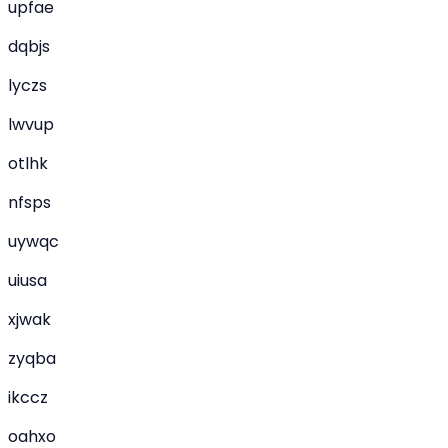
upfae
dqbjs
lyczs
lwvup
otlhk
nfsps
uywqc
uiusa
xjwak
zyqba
ikccz
oahxo