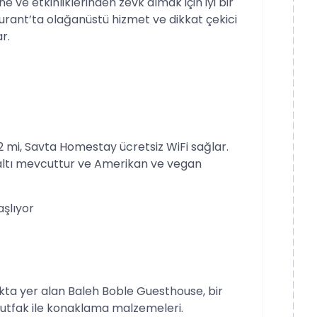
 ve etkinliklerinden zevk almak için iyi bir
rant’ta olağanüstü hizmet ve dikkat çekici
r.
2 mi, Savta Homestay ücretsiz WiFi sağlar.
altı mevcuttur ve Amerikan ve vegan
aşlıyor
ıkta yer alan Baleh Boble Guesthouse, bir
mutfak ile konaklama malzemeleri.