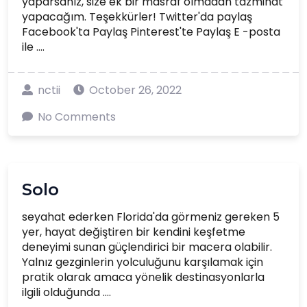
yaparsanız, size ek bir masraf olmadan tazminat
yapacağım. Teşekkürler! Twitter'da paylaş
Facebook'ta Paylaş Pinterest'te Paylaş E -posta
ile ....
nctii
October 26, 2022
No Comments
Solo
seyahat ederken Florida'da görmeniz gereken 5
yer, hayat değiştiren bir kendini keşfetme
deneyimi sunan güçlendirici bir macera olabilir.
Yalnız gezginlerin yolculuğunu karşılamak için
pratik olarak amaca yönelik destinasyonlarla
ilgili olduğunda ....