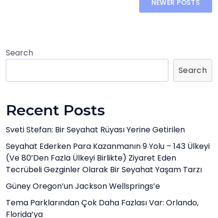
Posts
NEWER POSTS
navigation
Search
Search
Recent Posts
Sveti Stefan: Bir Seyahat Rüyası Yerine Getirilen
Seyahat Ederken Para Kazanmanın 9 Yolu – 143 Ülkeyi
(ve 80’den Fazla Ülkeyi Birlikte) Ziyaret Eden
Tecrübeli Gezginler Olarak Bir Seyahat Yaşam Tarzı
Güney Oregon’un Jackson Wellsprings’e
Tema Parklarından Çok Daha Fazlası Var: Orlando,
Florida’ya