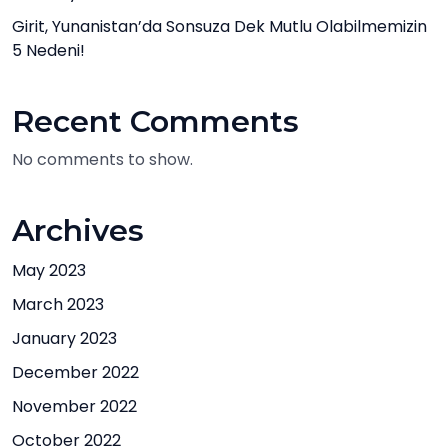
Girit, Yunanistan’da Sonsuza Dek Mutlu Olabilmemizin
5 Nedeni!
Recent Comments
No comments to show.
Archives
May 2023
March 2023
January 2023
December 2022
November 2022
October 2022