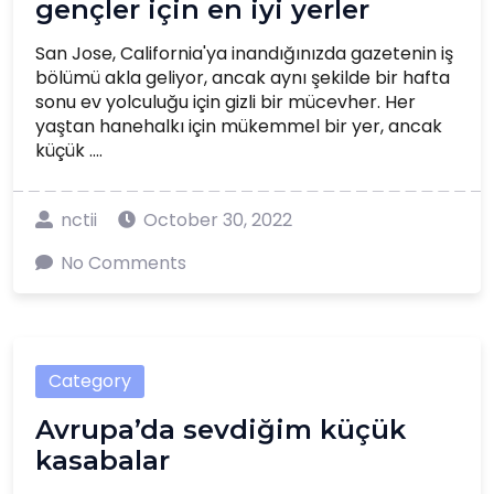
gençler için en iyi yerler
San Jose, California'ya inandığınızda gazetenin iş
bölümü akla geliyor, ancak aynı şekilde bir hafta
sonu ev yolculuğu için gizli bir mücevher. Her
yaştan hanehalkı için mükemmel bir yer, ancak
küçük ....
nctii
October 30, 2022
No Comments
Category
Avrupa’da sevdiğim küçük
kasabalar